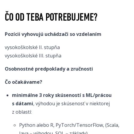
ČO OD TEBA POTREBUJEME?
Pozícii vyhovujú uchádzači so vzdelaním
vysokoškolské II. stupňa
vysokoškolské III. stupňa
Osobnostné predpoklady a zručnosti
Čo očakávame?
minimálne 3 roky skúseností s ML/prácou
s dátami
, výhodou je skúsenosť v niektorej
z oblastí:
Python alebo R, PyTorch/TensorFlow, (Scala,
Java – výhodou, SQL – základy)