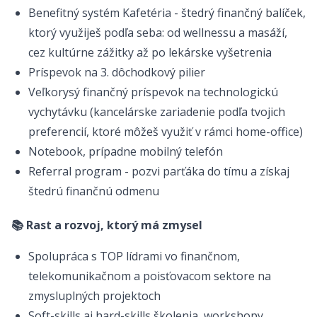
Benefitný systém Kafetéria - štedrý finančný balíček,
ktorý využiješ podľa seba: od wellnessu a masáží,
cez kultúrne zážitky až po lekárske vyšetrenia
Príspevok na 3. dôchodkový pilier
Veľkorysý finančný príspevok na technologickú
vychytávku (kancelárske zariadenie podľa tvojich
preferencií, ktoré môžeš využiť v rámci home-office)
Notebook, prípadne mobilný telefón
Referral program - pozvi parťáka do tímu a získaj
štedrú finančnú odmenu
📚 Rast a rozvoj, ktorý má zmysel
Spolupráca s TOP lídrami vo finančnom,
telekomunikačnom a poisťovacom sektore na
zmysluplných projektoch
Soft-skills aj hard-skills školenia, workshopy,