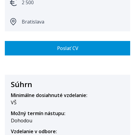
2 500
Bratislava
Poslať CV
Súhrn
Minimálne dosiahnuté vzdelanie
:
VŠ
Možný termín nástupu
:
Dohodou
Vzdelanie v odbore
: