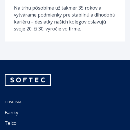
Na trhu pôsobíme už takmer 35 rokov a 
vytvárame podmienky pre stabilnú a dlhodobú 
kariéru – desiatky našich kolegov oslavujú 
svoje 20. či 30. výročie vo firme. 
ODVETVIA
Banky
Telco