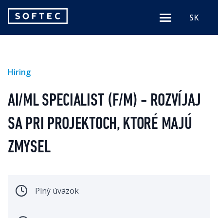
Softec
SK
Menu
logo
Hiring
AI/ML SPECIALIST (F/M) - ROZVÍJAJ
SA PRI PROJEKTOCH, KTORÉ MAJÚ
ZMYSEL
Plný úväzok