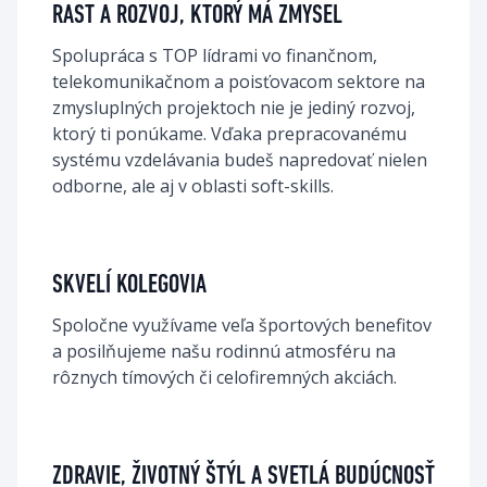
RAST A ROZVOJ, KTORÝ MÁ ZMYSEL
Spolupráca s TOP lídrami vo finančnom, 
telekomunikačnom a poisťovacom sektore na 
zmysluplných projektoch nie je jediný rozvoj, 
ktorý ti ponúkame. Vďaka prepracovanému 
systému vzdelávania budeš napredovať nielen 
odborne, ale aj v oblasti soft-skills.
SKVELÍ KOLEGOVIA​
Spoločne využívame veľa športových benefitov 
a posilňujeme našu rodinnú atmosféru na 
rôznych tímových či celofiremných akciách.
ZDRAVIE, ŽIVOTNÝ ŠTÝL A SVETLÁ BUDÚCNOSŤ