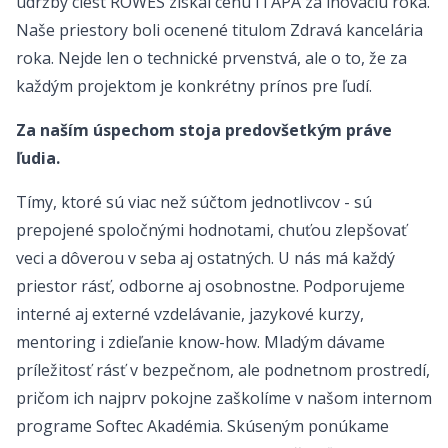
údržby ciest ROWES získal cenu ITAPA za inováciu roka.
Naše priestory boli ocenené titulom Zdravá kancelária
roka. Nejde len o technické prvenstvá, ale o to, že za
každým projektom je konkrétny prínos pre ľudí.
Za naším úspechom stoja predovšetkým práve
ľudia.
Tímy, ktoré sú viac než súčtom jednotlivcov - sú
prepojené spoločnými hodnotami, chuťou zlepšovať
veci a dôverou v seba aj ostatných. U nás má každý
priestor rásť, odborne aj osobnostne. Podporujeme
interné aj externé vzdelávanie, jazykové kurzy,
mentoring i zdieľanie know-how. Mladým dávame
príležitosť rásť v bezpečnom, ale podnetnom prostredí,
pričom ich najprv pokojne zaškolíme v našom internom
programe Softec Akadémia. Skúseným ponúkame