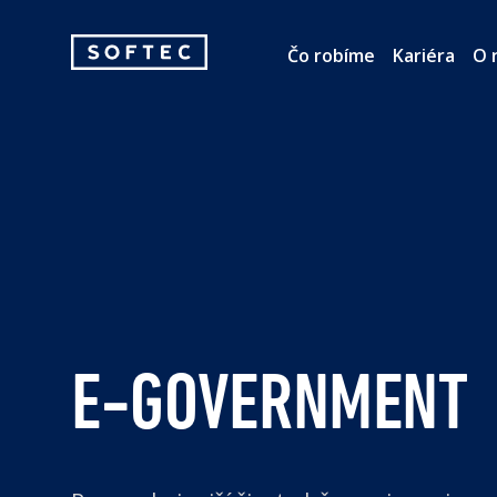
Softec
Čo robíme
Kariéra
O 
logo
E-GOVERNMENT