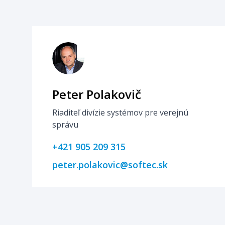
Peter Polakovič
Riaditeľ divízie systémov pre verejnú
správu
+421 905 209 315
peter.polakovic@softec.sk