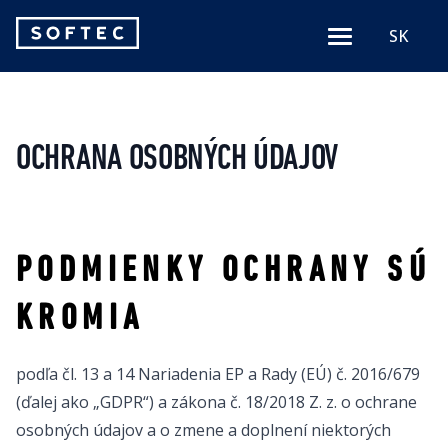
Softec
SK
Menu
logo
OCHRANA OSOBNÝCH ÚDAJOV
P O D M I E N K Y O C H R A N Y S Ú
K R O M I A
podľa čl. 13 a 14 Nariadenia EP a Rady (EÚ) č. 2016/679
(ďalej ako „GDPR“) a zákona č. 18/2018 Z. z. o ochrane
osobných údajov a o zmene a doplnení niektorých