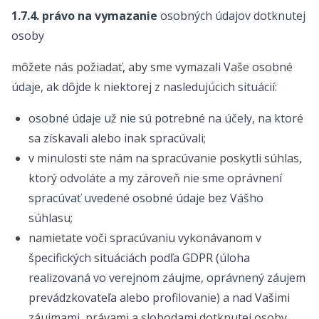
1.7.4. právo na vymazanie
osobných údajov dotknutej
osoby
môžete nás požiadať, aby sme vymazali Vaše osobné
údaje, ak dôjde k niektorej z nasledujúcich situácií:
osobné údaje už nie sú potrebné na účely, na ktoré
sa získavali alebo inak spracúvali;
v minulosti ste nám na spracúvanie poskytli súhlas,
ktorý odvoláte a my zároveň nie sme oprávnení
spracúvať uvedené osobné údaje bez Vášho
súhlasu;
namietate voči spracúvaniu vykonávanom v
špecifických situáciách podľa GDPR (úloha
realizovaná vo verejnom záujme, oprávnený záujem
prevádzkovateľa alebo profilovanie) a nad Vašimi
záujmami, právami a slobodami dotknutej osoby