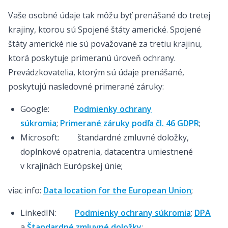
Vaše osobné údaje tak môžu byť prenášané do tretej
krajiny, ktorou sú Spojené štáty americké. Spojené
štáty americké nie sú považované za tretiu krajinu,
ktorá poskytuje primeranú úroveň ochrany.
Prevádzkovatelia, ktorým sú údaje prenášané,
poskytujú nasledovné primerané záruky:
Google:
Podmienky ochrany
súkromia
;
Primerané záruky podľa čl. 46 GDPR
;
Microsoft: štandardné zmluvné doložky,
doplnkové opatrenia, datacentra umiestnené
v krajinách Európskej únie;
viac info:
Data location for the European Union
;
LinkedIN:
Podmienky ochrany súkromia
;
DPA
a
Štandardné zmluvné doložky
;