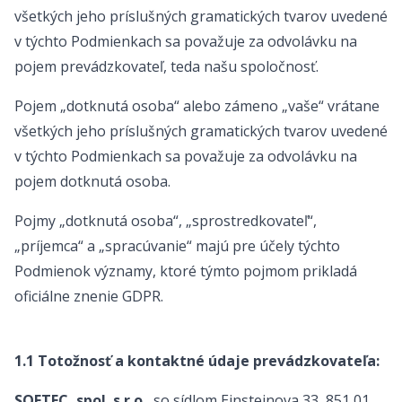
všetkých jeho príslušných gramatických tvarov uvedené
v týchto Podmienkach sa považuje za odvolávku na
pojem prevádzkovateľ, teda našu spoločnosť.
Pojem „dotknutá osoba“ alebo zámeno „vaše“ vrátane
všetkých jeho príslušných gramatických tvarov uvedené
v týchto Podmienkach sa považuje za odvolávku na
pojem dotknutá osoba.
Pojmy „dotknutá osoba“, „sprostredkovateľ“,
„príjemca“ a „spracúvanie“ majú pre účely týchto
Podmienok významy, ktoré týmto pojmom prikladá
oficiálne znenie GDPR.
1.1 Totožnosť a kontaktné údaje prevádzkovateľa:
SOFTEC, spol. s r.o.
, so sídlom Einsteinova 33, 851 01