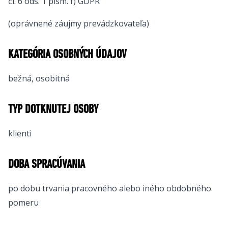
čl. 6 ods. 1 písm. f) GDPR
(oprávnené záujmy prevádzkovateľa)
KATEGÓRIA OSOBNÝCH ÚDAJOV
bežná, osobitná
TYP DOTKNUTEJ OSOBY
klienti
DOBA SPRACÚVANIA
po dobu trvania pracovného alebo iného obdobného
pomeru