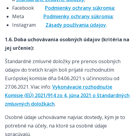
Facebook
Podmienky ochrany súkromia
;
Meta
Podmienky ochrany súkromia
;
Instagram
Zásady používania údajov
.
1.6. Doba uchovávania osobných údajov (kritéria na
jej určenie):
Štandardné zmluvné doložky pre prenos osobných
údajov do tretích krajín boli prijaté rozhodnutím
Európskej komisie dňa 04.06.2021 s účinnosťou od
27.06.2021. Viac info:
Vykonávacie rozhodnutie
Komisie (EÚ) 2021/914 zo 4. júna 2021 o štandardných
zmluvných doložkách
.
Osobné údaje uchovávame najviac dovtedy, kým je to
potrebné na účely, na ktoré sa osobné údaje
spracúvajú.