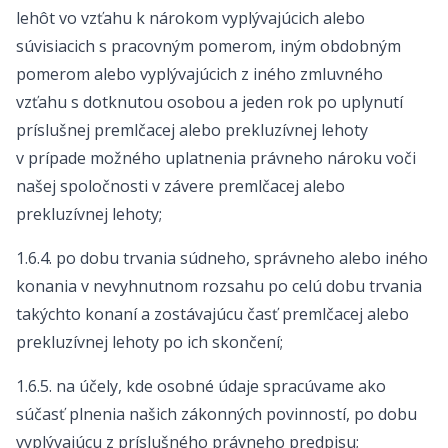
lehôt vo vzťahu k nárokom vyplývajúcich alebo
súvisiacich s pracovným pomerom, iným obdobným
pomerom alebo vyplývajúcich z iného zmluvného
vzťahu s dotknutou osobou a jeden rok po uplynutí
príslušnej premlčacej alebo prekluzívnej lehoty
v prípade možného uplatnenia právneho nároku voči
našej spoločnosti v závere premlčacej alebo
prekluzívnej lehoty;
1.6.4. po dobu trvania súdneho, správneho alebo iného
konania v nevyhnutnom rozsahu po celú dobu trvania
takýchto konaní a zostávajúcu časť premlčacej alebo
prekluzívnej lehoty po ich skončení;
1.6.5. na účely, kde osobné údaje spracúvame ako
súčasť plnenia našich zákonných povinností, po dobu
vyplývajúcu z príslušného právneho predpisu;