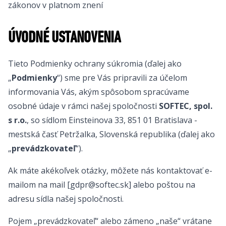
zákonov v platnom znení
ÚVODNÉ USTANOVENIA
Tieto Podmienky ochrany súkromia (ďalej ako
„
Podmienky
“) sme pre Vás pripravili za účelom
informovania Vás, akým spôsobom spracúvame
osobné údaje v rámci našej spoločnosti
SOFTEC, spol.
s r.o.
, so sídlom Einsteinova 33, 851 01 Bratislava -
mestská časť Petržalka, Slovenská republika (ďalej ako
„
prevádzkovateľ
“).
Ak máte akékoľvek otázky, môžete nás kontaktovať e-
mailom na mail [gdpr@softec.sk] alebo poštou na
adresu sídla našej spoločnosti.
Pojem „prevádzkovateľ“ alebo zámeno „naše“ vrátane