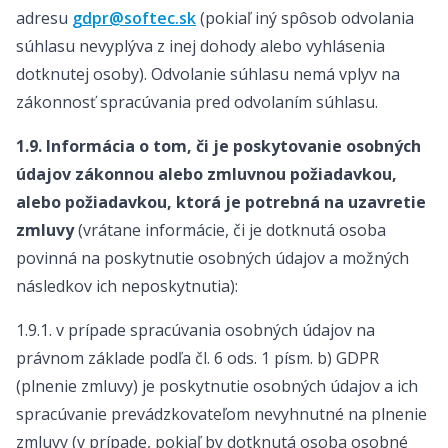
adresu
gdpr@softec.sk
(pokiaľ iný spôsob odvolania
súhlasu nevyplýva z inej dohody alebo vyhlásenia
dotknutej osoby). Odvolanie súhlasu nemá vplyv na
zákonnosť spracúvania pred odvolaním súhlasu.
1.9. Informácia o tom, či je poskytovanie osobných
údajov zákonnou alebo zmluvnou požiadavkou,
alebo požiadavkou, ktorá je potrebná na uzavretie
zmluvy
(vrátane informácie, či je dotknutá osoba
povinná na poskytnutie osobných údajov a možných
následkov ich neposkytnutia):
1.9.1. v prípade spracúvania osobných údajov na
právnom základe podľa čl. 6 ods. 1 písm. b) GDPR
(plnenie zmluvy) je poskytnutie osobných údajov a ich
spracúvanie prevádzkovateľom nevyhnutné na plnenie
zmluvy (v prípade, pokiaľ by dotknutá osoba osobné