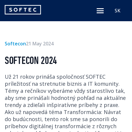
Softec
SK
Menu
logo
Softecon
21 May 2024
SOFTECON 2024
Už 21 rokov prináša spoločnosť SOFTEC
príležitosť na stretnutie biznis a IT komunity.
Témy a rečníkov vyberáme vždy starostlivo tak,
aby sme prinášali hodnotný pohľad na aktuálne
trendy a zdieľali inšpiratívne príbehy z praxe.
Ako už napovedá téma Transformácia: Návrat
do budúcnosti, tento rok sme sa ponorili do
príbehov digitálnej transformácie z rôznych