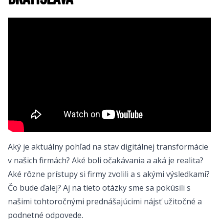
BRATISLAVA
Aký je aktuálny pohľad na stav digitálnej transformácie
v našich firmách? Aké boli očakávania a aká je realita?
Aké rôzne prístupy si firmy zvolili a s akými výsledkami?
Čo bude ďalej? Aj na tieto otázky sme sa pokúsili s
našimi tohtoročnými prednášajúcimi nájsť užitočné a
podnetné odpovede.