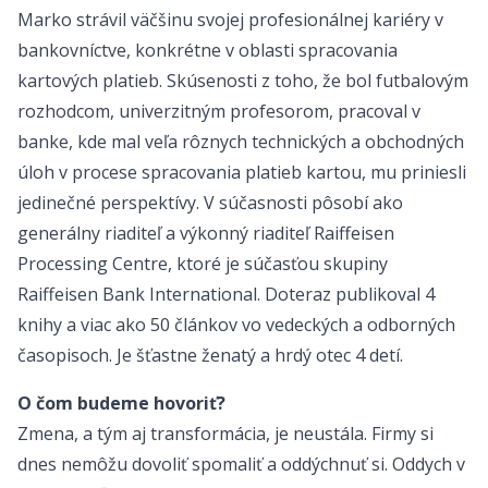
Marko strávil väčšinu svojej profesionálnej kariéry v
bankovníctve, konkrétne v oblasti spracovania
kartových platieb. Skúsenosti z toho, že bol futbalovým
rozhodcom, univerzitným profesorom, pracoval v
banke, kde mal veľa rôznych technických a obchodných
úloh v procese spracovania platieb kartou, mu priniesli
jedinečné perspektívy. V súčasnosti pôsobí ako
generálny riaditeľ a výkonný riaditeľ Raiffeisen
Processing Centre, ktoré je súčasťou skupiny
Raiffeisen Bank International. Doteraz publikoval 4
knihy a viac ako 50 článkov vo vedeckých a odborných
časopisoch. Je šťastne ženatý a hrdý otec 4 detí.
O čom budeme hovoriť?
Zmena, a tým aj transformácia, je neustála. Firmy si
dnes nemôžu dovoliť spomaliť a oddýchnuť si. Oddych v