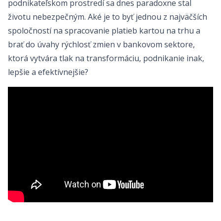
podnikateľskom prostredí sa dnes paradoxne stal
životu nebezpečným. Aké je to byť jednou z najväčších
spoločností na spracovanie platieb kartou na trhu a
brať do úvahy rýchlosť zmien v bankovom sektore,
ktorá vytvára tlak na transformáciu, podnikanie inak,
lepšie a efektívnejšie?