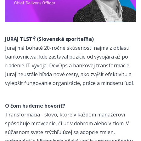
JURAJ TLSTÝ (Slovenská sporiteľňa)
Juraj má bohaté 20-ročné skúsenosti najmä z oblasti
bankovníctva, kde zastával pozície od vývojára až po
riadenie IT vývoja, DevOps a bankovej transformácie.
Juraj neustále hľadá nové cesty, ako zvýšiť efektivitu a
vylepšiť fungovanie organizácie, práce a mindsetu ľudí.
O čom budeme hovoriť?
Transformácia - slovo, ktoré v každom manažérovi
spôsobuje mravčenie, či už v dobrom alebo v zlom. V
súčasnom svete zrýchľujúcej sa adopcie zmien,
technológií a klientskych očakávaní je zmena spôsobu