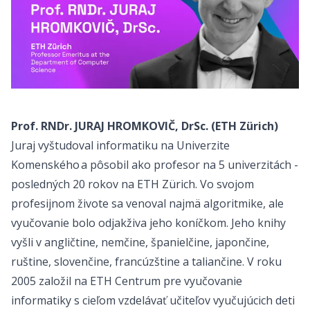
Prof. RNDr. JURAJ HROMKOVIČ, DrSc. (ETH Zürich)
Juraj vyštudoval informatiku na Univerzite
Komenského a pôsobil ako profesor na 5 univerzitách -
posledných 20 rokov na ETH Zürich. Vo svojom
profesijnom živote sa venoval najmä algoritmike, ale
vyučovanie bolo odjakživa jeho koníčkom. Jeho knihy
vyšli v angličtine, nemčine, španielčine, japončine,
ruštine, slovenčine, francúzštine a taliančine. V roku
2005 založil na ETH Centrum pre vyučovanie
informatiky s cieľom vzdelávať učiteľov vyučujúcich deti