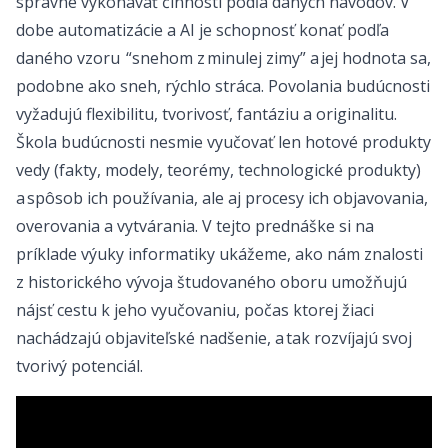
správne vykonávať činnosti podľa daných návodov. V
dobe automatizácie a AI je schopnosť konať podľa
daného vzoru “snehom z minulej zimy” a jej hodnota sa,
podobne ako sneh, rýchlo stráca. Povolania budúcnosti
vyžadujú flexibilitu, tvorivosť, fantáziu a originalitu.
Škola budúcnosti nesmie vyučovať len hotové produkty
vedy (fakty, modely, teorémy, technologické produkty)
a spôsob ich používania, ale aj procesy ich objavovania,
overovania a vytvárania. V tejto prednáške si na
príklade výuky informatiky ukážeme, ako nám znalosti
z historického vývoja študovaného oboru umožňujú
nájsť cestu k jeho vyučovaniu, počas ktorej žiaci
nachádzajú objaviteľské nadšenie, a tak rozvíjajú svoj
tvorivý potenciál.