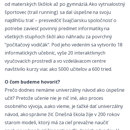
od materských škôlok až po gymnáziá. Ako vytrvalostný
športovec (trail running) sa dal úspešne na svoju
najdlhšiu trať – presvedčiť švajčiarsku spoločnosť o
potrebe zaviesť povinný predmet informatiky na
všetkých stupňoch škôl ako náhradu za povrchný
"počítačový vodičák". Pod jeho vedením sa vytvorilo 18
informatických učebníc, vyše 20 interaktívnych
vyučovacích prostredí a vo vzdelávacom centre
navštívilo kurzy viac ako 5000 učiteľov a 600 tried.
O čom budeme hovoriť?
Prečo dodnes nemáme univerzálny návod ako úspešne
učiť? Pretože učenie nie je nič iné, ako proces
osobného vývoja, a ako vieme, je ťažké dať univerzálny
návod, ako správne žiť. Dnešná škola žije v 200 rokov
starom modeli, ktorý má za cieľ prevažne naučiť