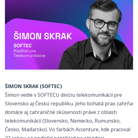
ŠIMON SKRAK (SOFTEC)
Šimon vedie v SOFTECU divíziu telekomunikácií pre
Slovensko aj Českú republiku. Jeho bohatá prax zahŕňa
domáce aj zahraničné skúsenosti práve z oblasti
telekomunikácií (Slovensko, Nemecko, Rumunsko,
Česko, Maďarsko). Vo farbách Accenture, kde pracoval
22 rokov, sa podieľal napríklad na zásadnej