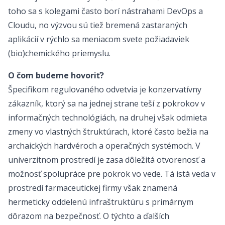
toho sa s kolegami často borí nástrahami DevOps a
Cloudu, no výzvou sú tiež bremená zastaraných
aplikácií v rýchlo sa meniacom svete požiadaviek
(bio)chemického priemyslu.
O čom budeme hovoriť?
Špecifikom regulovaného odvetvia je konzervatívny
zákazník, ktorý sa na jednej strane teší z pokrokov v
informačných technológiách, na druhej však odmieta
zmeny vo vlastných štruktúrach, ktoré často bežia na
archaických hardvéroch a operačných systémoch. V
univerzitnom prostredí je zasa dôležitá otvorenosť a
možnosť spolupráce pre pokrok vo vede. Tá istá veda v
prostredí farmaceutickej firmy však znamená
hermeticky oddelenú infraštruktúru s primárnym
dôrazom na bezpečnosť. O týchto a ďalších