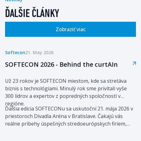
ĎALŠIE ČLÁNKY
Zobraziť viac
Softecon
21. May 2026
SOFTECON 2026 - Behind the curtAIn
Už 23 rokov je SOFTECON miestom, kde sa stretáva
biznis s technológiami. Minulý rok sme privítali vyše
300 lídrov a expertov z popredných spoločností v
regióne.
Ďalšia edícia SOFTECONu sa uskutoční 21. mája 2026 v
priestoroch Divadla Aréna v Bratislave. Čakajú vás
reálne príbehy úspešných stredoeurópskych firiem,
ktoré pomocou technológií a umelej inteligencie
posúvajú svoj biznis vpred.