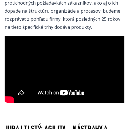
protichodných požiadavkách zákazníkov, ako aj o ich
dopade na štruktúru organizácie a procesov, budeme
rozprávať z pohľadu firmy, ktorá posledných 25 rokov
na tieto špecifické trhy dodáva produkty.