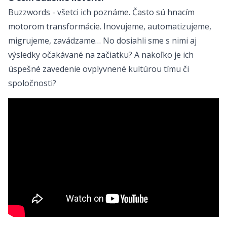
Buzzwords - všetci ich poznáme. Často sú hnacím
motorom transformácie. Inovujeme, automatizujeme,
migrujeme, zavádzame… No dosiahli sme s nimi aj
výsledky očakávané na začiatku? A nakoľko je ich
úspešné zavedenie ovplyvnené kultúrou tímu či
spoločnosti?