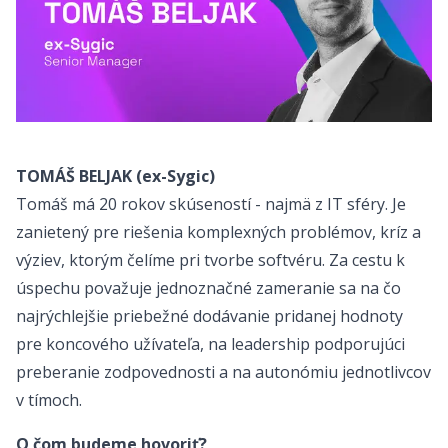
TOMÁŠ BELJAK (ex-Sygic)
Tomáš má 20 rokov skúseností - najmä z IT sféry. Je
zanietený pre riešenia komplexných problémov, kríz a
výziev, ktorým čelíme pri tvorbe softvéru. Za cestu k
úspechu považuje jednoznačné zameranie sa na čo
najrýchlejšie priebežné dodávanie pridanej hodnoty
pre koncového užívateľa, na leadership podporujúci
preberanie zodpovednosti a na autonómiu jednotlivcov
v tímoch.
O čom budeme hovoriť?