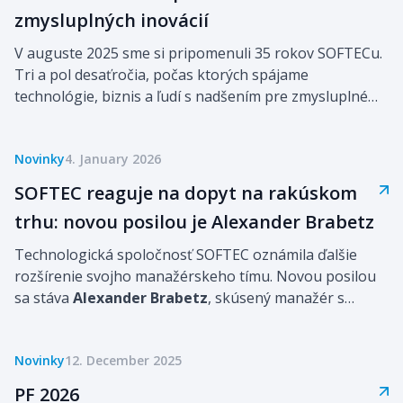
zmysluplných inovácií
V auguste 2025 sme si pripomenuli 35 rokov SOFTECu.
Tri a pol desaťročia, počas ktorých spájame
technológie, biznis a ľudí s nadšením pre zmysluplné
inovácie. Od našich začiatkov v 90. rokoch až po dnešok
nás sprevádzajú hodnoty ako odbornosť, férovosť,
Novinky
4. January 2026
tímovosť, dôvera a ľudia, ktorí tvoria náš príbeh.
SOFTEC reaguje na dopyt na rakúskom
trhu: novou posilou je Alexander Brabetz
Technologická spoločnosť SOFTEC oznámila ďalšie
rozšírenie svojho manažérskeho tímu. Novou posilou
sa stáva
Alexander Brabetz
, skúsený manažér s
bohatou praxou v oblasti digitálnych riešení a
podnikových transformácií. Jeho príchod je súčasťou
Novinky
12. December 2025
stratégie firmy rozširovať svoje pôsobenie na
rakúskom trhu, na ktorom medzi jej dlhoročných
PF 2026