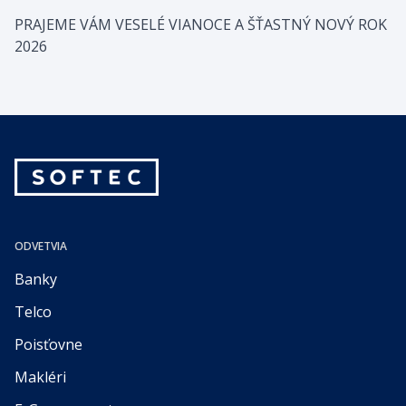
klientov patria firmy z popredných skupín ako Vienna
Insurance Group či Raiffeisen Bank International.
PRAJEME VÁM VESELÉ VIANOCE A ŠŤASTNÝ NOVÝ ROK
2026
ODVETVIA
Banky
Telco
Poisťovne
Makléri