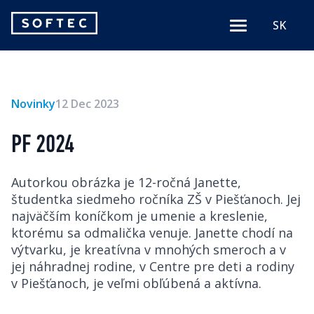
Softec
SK
Menu
logo
Novinky
12 Dec 2023
PF 2024
Autorkou obrázka je 12-ročná Janette,
študentka siedmeho ročníka ZŠ v Piešťanoch. Jej
najväčším koníčkom je umenie a kreslenie,
ktorému sa odmalička venuje. Janette chodí na
výtvarku, je kreatívna v mnohých smeroch a v
jej náhradnej rodine, v Centre pre deti a rodiny
v Piešťanoch, je veľmi obľúbená a aktívna.