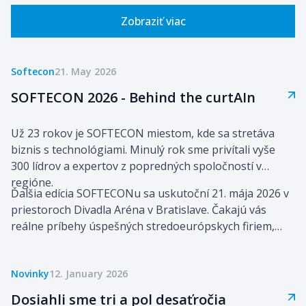
Zobraziť viac
Softecon
21. May 2026
SOFTECON 2026 - Behind the curtAIn
Už 23 rokov je SOFTECON miestom, kde sa stretáva
biznis s technológiami. Minulý rok sme privítali vyše
300 lídrov a expertov z popredných spoločností v
regióne.
Ďalšia edícia SOFTECONu sa uskutoční 21. mája 2026 v
priestoroch Divadla Aréna v Bratislave. Čakajú vás
reálne príbehy úspešných stredoeurópskych firiem,
ktoré pomocou technológií a umelej inteligencie
posúvajú svoj biznis vpred.
Novinky
12. January 2026
Dosiahli sme tri a pol desaťročia