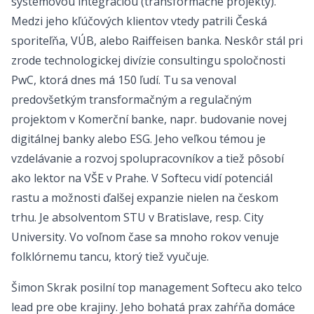
systémovou integráciou (transformačné projekty).
Medzi jeho kľúčových klientov vtedy patrili Česká
sporiteľňa, VÚB, alebo Raiffeisen banka. Neskôr stál pri
zrode technologickej divízie consultingu spoločnosti
PwC, ktorá dnes má 150 ľudí. Tu sa venoval
predovšetkým transformačným a regulačným
projektom v Komerční banke, napr. budovanie novej
digitálnej banky alebo ESG. Jeho veľkou témou je
vzdelávanie a rozvoj spolupracovníkov a tiež pôsobí
ako lektor na VŠE v Prahe. V Softecu vidí potenciál
rastu a možnosti ďalšej expanzie nielen na českom
trhu. Je absolventom STU v Bratislave, resp. City
University. Vo voľnom čase sa mnoho rokov venuje
folklórnemu tancu, ktorý tiež vyučuje.
Šimon Skrak posilní top management Softecu ako telco
lead pre obe krajiny. Jeho bohatá prax zahŕňa domáce