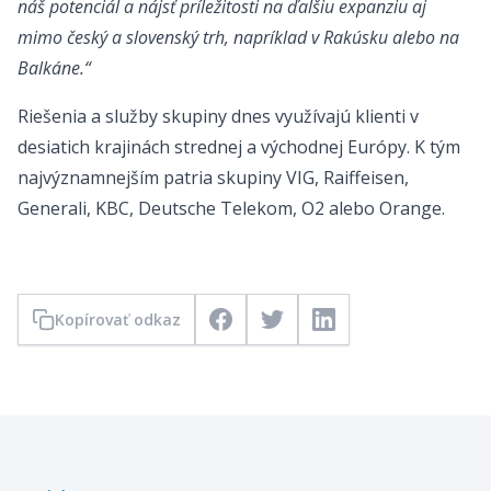
náš potenciál a nájsť príležitosti na ďalšiu expanziu aj
mimo český a slovenský trh, napríklad v Rakúsku alebo na
Balkáne.“
Riešenia a služby skupiny dnes využívajú klienti v
desiatich krajinách strednej a východnej Európy. K tým
najvýznamnejším patria skupiny VIG, Raiffeisen,
Generali, KBC, Deutsche Telekom, O2 alebo Orange.
Kopírovať odkaz
Facebook
Twitter
LinkedIn