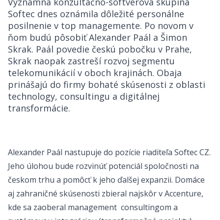
Významná konzultačno-softvérová skupina
Softec dnes oznámila dôležité personálne
posilnenie v top managemente. Po novom v
ňom budú pôsobiť Alexander Paál a Šimon
Skrak. Paál povedie českú pobočku v Prahe,
Skrak naopak zastreší rozvoj segmentu
telekomunikácií v oboch krajinách. Obaja
prinášajú do firmy bohaté skúsenosti z oblasti
technology, consultingu a digitálnej
transformácie.
Alexander Paál nastupuje do pozície riaditeľa Softec CZ.
Jeho úlohou bude rozvinúť potenciál spoločnosti na
českom trhu a pomôcť k jeho ďalšej expanzii. Domáce
aj zahraničné skúsenosti zbieral najskôr v Accenture,
kde sa zaoberal management consultingom a