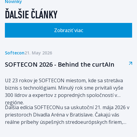
Novinky
ĎALŠIE ČLÁNKY
Zobraziť viac
Softecon
21. May 2026
SOFTECON 2026 - Behind the curtAIn
Už 23 rokov je SOFTECON miestom, kde sa stretáva
biznis s technológiami. Minulý rok sme privítali vyše
300 lídrov a expertov z popredných spoločností v
regióne.
Ďalšia edícia SOFTECONu sa uskutoční 21. mája 2026 v
priestoroch Divadla Aréna v Bratislave. Čakajú vás
reálne príbehy úspešných stredoeurópskych firiem,
ktoré pomocou technológií a umelej inteligencie
posúvajú svoj biznis vpred.