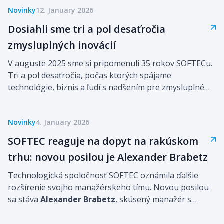
Novinky
12. January 2026
Dosiahli sme tri a pol desaťročia
zmysluplných inovácií
V auguste 2025 sme si pripomenuli 35 rokov SOFTECu.
Tri a pol desaťročia, počas ktorých spájame
technológie, biznis a ľudí s nadšením pre zmysluplné
inovácie. Od našich začiatkov v 90. rokoch až po dnešok
nás sprevádzajú hodnoty ako odbornosť, férovosť,
Novinky
4. January 2026
tímovosť, dôvera a ľudia, ktorí tvoria náš príbeh.
SOFTEC reaguje na dopyt na rakúskom
trhu: novou posilou je Alexander Brabetz
Technologická spoločnosť SOFTEC oznámila ďalšie
rozšírenie svojho manažérskeho tímu. Novou posilou
sa stáva
Alexander Brabetz
, skúsený manažér s
bohatou praxou v oblasti digitálnych riešení a
podnikových transformácií. Jeho príchod je súčasťou