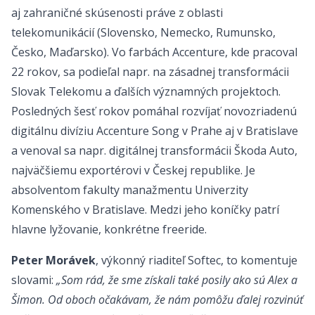
aj zahraničné skúsenosti práve z oblasti
telekomunikácií (Slovensko, Nemecko, Rumunsko,
Česko, Maďarsko). Vo farbách Accenture, kde pracoval
22 rokov, sa podieľal napr. na zásadnej transformácii
Slovak Telekomu a ďalších významných projektoch.
Posledných šesť rokov pomáhal rozvíjať novozriadenú
digitálnu divíziu Accenture Song v Prahe aj v Bratislave
a venoval sa napr. digitálnej transformácii Škoda Auto,
najväčšiemu exportérovi v Českej republike. Je
absolventom fakulty manažmentu Univerzity
Komenského v Bratislave. Medzi jeho koníčky patrí
hlavne lyžovanie, konkrétne freeride.
Peter Morávek
, výkonný riaditeľ Softec, to komentuje
slovami:
„Som rád, že sme získali také posily ako sú Alex a
Šimon. Od oboch očakávam, že nám pomôžu ďalej rozvinúť