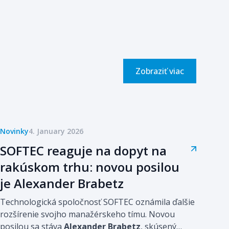
Zobraziť viac
Novinky
4. January 2026
SOFTEC reaguje na dopyt na
rakúskom trhu: novou posilou
je Alexander Brabetz
Technologická spoločnosť SOFTEC oznámila ďalšie
rozšírenie svojho manažérskeho tímu. Novou
posilou sa stáva
Alexander Brabetz
, skúsený