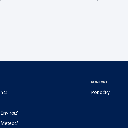
manažér s bohatou praxou v oblasti digitálnych
riešení a podnikových transformácií. Jeho príchod
je súčasťou stratégie firmy rozširovať svoje
pôsobenie na rakúskom trhu, na ktorom medzi jej
dlhoročných klientov patria firmy z popredných
skupín ako Vienna Insurance Group či Raiffeisen
Bank International.
KONTAKT
TY
Pobočky
Enviro
 Meteo