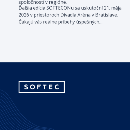
spoločností v regióne.
Ďalšia edícia SOFTECONu sa uskutoční 21. mája
2026 v priestoroch Divadla Aréna v Bratislave.
Čakajú vás reálne príbehy úspešných
stredoeurópskych firiem, ktoré pomocou
technológií a umelej inteligencie posúvajú svoj
biznis vpred.