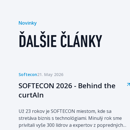
Novinky
ĎALŠIE ČLÁNKY
Softecon
21. May 2026
SOFTECON 2026 - Behind the
curtAIn
Už 23 rokov je SOFTECON miestom, kde sa
stretáva biznis s technológiami. Minulý rok sme
privítali vyše 300 lídrov a expertov z popredných