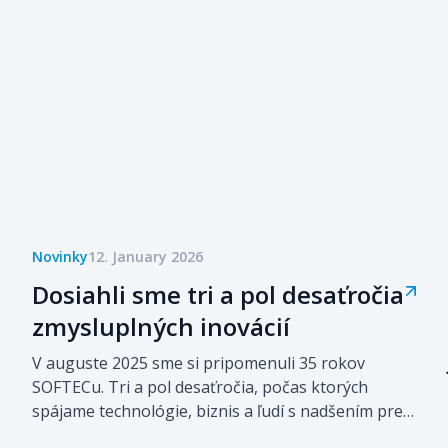
Novinky
12. January 2026
Dosiahli sme tri a pol desaťročia
zmysluplných inovácií
V auguste 2025 sme si pripomenuli 35 rokov
SOFTECu. Tri a pol desaťročia, počas ktorých
spájame technológie, biznis a ľudí s nadšením pre
zmysluplné inovácie. Od našich začiatkov v 90.