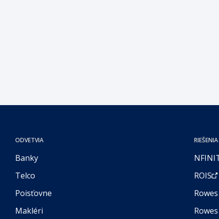
rokoch až po dnešok nás sprevádzajú hodnoty ako
odbornosť, férovosť, tímovosť, dôvera a ľudia, ktorí
tvoria náš príbeh.
ODVETVIA
RIEŠENIA
Banky
NFINI
Telco
ROIS
Poisťovne
Rowes 
Makléri
Rowes